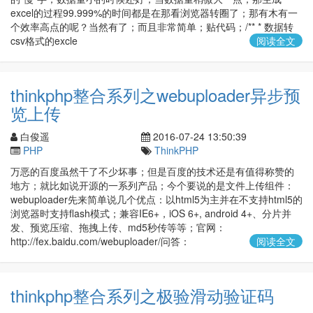
excel的过程99.999%的时间都是在那看浏览器转圈了；那有木有一
个效率高点的呢？当然有了；而且非常简单；贴代码；/** * 数据转
csv格式的excle
阅读全文
thinkphp整合系列之webuploader异步预
览上传
白俊遥
2016-07-24 13:50:39
PHP
ThinkPHP
万恶的百度虽然干了不少坏事；但是百度的技术还是有值得称赞的
地方；就比如说开源的一系列产品；今个要说的是文件上传组件：
webuploader先来简单说几个优点：以html5为主并在不支持html5的
浏览器时支持flash模式；兼容IE6+，iOS 6+, android 4+、分片并
发、预览压缩、拖拽上传、md5秒传等等；官网：
http://fex.baidu.com/webuploader/问答：
阅读全文
thinkphp整合系列之极验滑动验证码