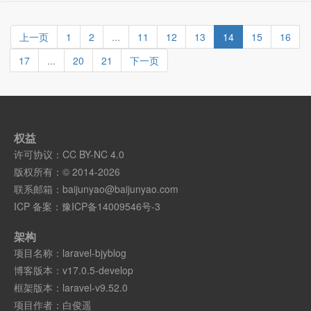
上一页
1
2
...
11
12
13
14
15
16
17
...
20
21
下一页
权益
许可协议：
CC BY-NC 4.0
版权所有：© 2014-2026
联系邮箱：
baijunyao@baijunyao.com
ICP 备案：
豫ICP备14009546号-3
架构
项目名称：
laravel-bjyblog
博客版本：
v17.0.5-develop
框架版本：
laravel-v9.52.0
项目作者：
白俊遥