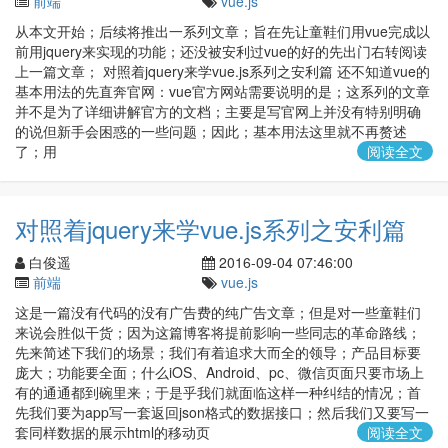
前端
vue.js
从本文开始；后续将推出一系列文章；旨在先让童鞋们用vue完成以
前用jquery来实现的功能；还没被安利过vue的好的先出门右转阅读
上一篇文章； 对照着jquery来学vue.js系列之安利篇 还不知道vue的
基本用法的先直奔官网：vue官方网站需要说明的是；这系列的文章
并不是为了详细讲解官方的文档；主要是写官网上并没有特别明确
的说但新手会困惑的一些问题；因此；基本用法这里就不再赘述
了；用
阅读全文
对照着jquery来学vue.js系列之安利篇
白俊遥
2016-09-04 07:46:00
前端
vue.js
这是一篇没有代码的没有广告费的纯广告文章；但是对一些童鞋们
来说会胜似干货；因为这篇博客将提前影响一些同志的革命路线；
先来简述下我们的场景；我们有着追求大而全的领导；产品目标要
庞大；功能要全面；什么iOS、Android、pc、微信页面只要市场上
有的通通都到碗里来；于是乎我们就面临这样一种纠结的情况；首
先我们要为app写一套返回json格式的数据接口；然后我们又要写一
套同样数据的展示html的移动页
阅读全文