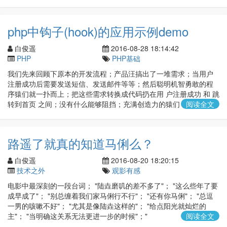
php中钩子(hook)的应用示例demo
白俊遥
2016-08-28 18:14:42
PHP
PHP基础
我们先来回顾下原本的开发流程；产品汪搞出了一堆需求；当用户
注册成功后需要发送短信、发送邮件等等；然后聪明机智勇敢的程
序猿们就一扑而上；把这些需求转换成代码扔在用 户注册成功 和 跳
转到首页 之间；没有什么能够阻挡；充满创造力的猿们；
阅读全文
路遥了就真的知道马俐么？
白俊遥
2016-08-20 18:20:15
技术之外
观影有感
电影中最深刻的一段台词； "陆垚磨叽的差不多了"； "这么些年了要
成早成了"； "别总缠着我们家马俐行不行"； "还有你马俐"； "总逗
一男的咳嗽不好"； "尤其是像陆垚这样的"； "给点阳光就灿烂的
主"； "当明确这关系无法更进一步的时候"；"
阅读全文