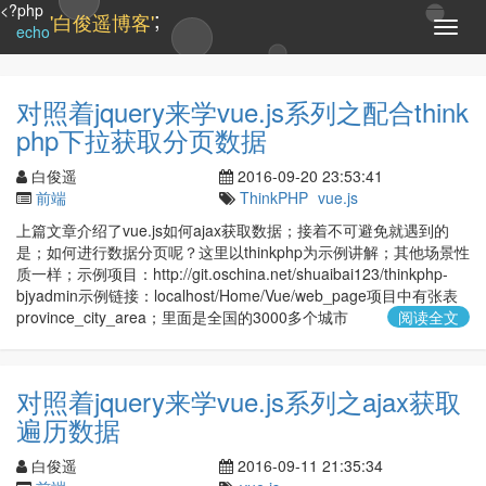
<?php
;
'白俊遥博客'
T
echo
o
g
g
对照着jquery来学vue.js系列之配合think
l
php下拉获取分页数据
e
n
白俊遥
2016-09-20 23:53:41
a
前端
ThinkPHP
vue.js
v
i
上篇文章介绍了vue.js如何ajax获取数据；接着不可避免就遇到的
g
是；如何进行数据分页呢？这里以thinkphp为示例讲解；其他场景性
a
质一样；示例项目：http://git.oschina.net/shuaibai123/thinkphp-
t
bjyadmin示例链接：localhost/Home/Vue/web_page项目中有张表
i
province_city_area；里面是全国的3000多个城市
阅读全文
o
n
对照着jquery来学vue.js系列之ajax获取
遍历数据
白俊遥
2016-09-11 21:35:34