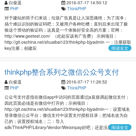
白俊遥
2016-07-17 14:50:12
PHP
ThinkPHP
对于建站的筒子们来说；垃圾广告真是让人深恶痛绝；为了清净；
搞个难以识别的验证码吧；又被用户各种吐槽；直到后来出现了极
验这个滑动的验证码；这真是一个体验好安全高的方案；官网：
http://www.geetest.com/ （此处应该有广告费） 示例项目：
http://git.oschina.net/shuaibai123/thinkphp-bjyadmin 一：注册获取
key注册；创建应
阅读全文
thinkphp整合系列之微信公众号支付
白俊遥
2016-07-17 11:26:52
PHP
ThinkPHP
公众号支付是指在微信app中访问的页面通过js直接调起微信支付；
因此页面必须是在微信中打开的；示例项目：
http://git.oschina.net/shuaibai123/thinkphp-bjyadmin一：设置域名
登录微信公众平台；微信支付中设置支付授权目录；把域名改为自
己的；设置授权域名；二：导入
sdk/ThinkPHP/Library/Vendor/Weixinpay好吧；还是没忍住要吐
阅读全文