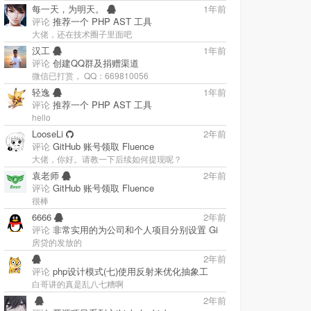
每一天，为明天。
1年前
评论
推荐一个 PHP AST 工具
大佬，还在技术圈子里面吧
汉工
1年前
评论
创建QQ群及捐赠渠道
微信已打赏， QQ：669810056
轻逸
1年前
评论
推荐一个 PHP AST 工具
hello
LooseLi
2年前
评论
GitHub 账号领取 Fluence
大佬，你好。请教一下后续如何提现呢？
袁老师
2年前
评论
GitHub 账号领取 Fluence
很棒
6666
2年前
评论
非常实用的为公司和个人项目分别设置 Gi
房贷的发放的
2年前
评论
php设计模式(七)使用反射来优化抽象工
白哥讲的真是乱八七糟啊
‭
2年前