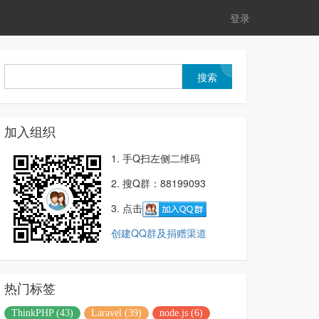
登录
加入组织
1. 手Q扫左侧二维码
2. 搜Q群：88199093
3. 点击
创建QQ群及捐赠渠道
热门标签
ThinkPHP (43)
Laravel (39)
node.js (6)