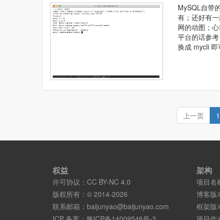
MySQL自
有；还好有一
网的动图；心动的
平台的话参考
换成 mycli 
上一页
1
权益
架构
许可协议：
CC BY-NC 4.0
项目名
版权所有：© 2014-2026
博客版
联系邮箱：
baijunyao@baijunyao.com
框架版
ICP 备案：
豫ICP备14009546号-3
项目作