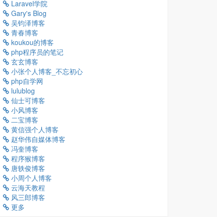
Laravel学院
Gary's Blog
吴钧泽博客
青春博客
koukou的博客
php程序员的笔记
玄玄博客
小张个人博客_不忘初心
php自学网
lulublog
仙士可博客
小风博客
二宝博客
黄信强个人博客
赵华伟自媒体博客
冯奎博客
程序猴博客
唐轶俊博客
小周个人博客
云海天教程
风三郎博客
更多