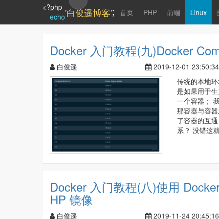
<?php
;
'白俊遥博客'
首页
PHP
前端
Linux
echo
Docker 入门教程(九)Docker Com
白俊遥
2019-12-01 23:50:34
传统的本地环境
是如果用于生
一个容器； 我
那容器与容器
了容器的互通；
系？ 没错这就是
Docker 入门教程(八)使用 Docker
HP 镜像
白俊遥
2019-11-24 20:45:16