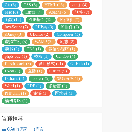
Git (6)
CSS (6)
HTML (13)
vue.js (4)
Mac (8)
Linux (7)
Apache (5)
软件 (7)
函数 (12)
PHP基础 (15)
MySQL (7)
JavaScript (7)
PHP类 (3)
JS插件 (2)
jQuery (3)
UEditor (2)
Composer (3)
虚拟主机 (5)
WAMP (3)
励志 (2)
读书 (2)
DNS (1)
微信小程序 (1)
phpStudy (1)
模板 (1)
CentOS (4)
Elasticseach (3)
设计模式 (21)
GitHub (1)
Excel (1)
直播 (1)
OAuth (9)
ECharts (1)
Docker (9)
观影有感 (1)
Word (1)
PDF (1)
多语言 (1)
PHPUnit (1)
旅游 (1)
区块链 (1)
福利专区 (1)
置顶推荐
OAuth 系列(一)序言