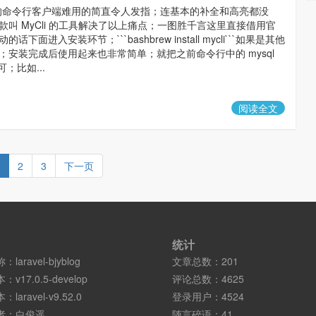
带的命令行客户端难用的简直令人发指；连基本的补全和高亮都没
款叫 MyCli 的工具解决了以上痛点；一图胜千言这里直接借用官
话下面进入安装环节；```bashbrew install mycli```如果是其他
；安装完成后使用起来也非常简单；就把之前命令行中的 mysql
即可；比如...
阅读全文
2
3
下一页
统计
称：
laravel-bjyblog
文章总数：201
本：
v17.0.5-develop
评论总数：4625
本：
laravel-v9.52.0
登录用户：4524
者：
白俊遥
随言碎语：41