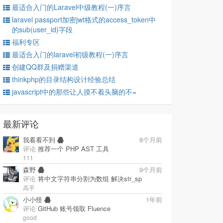
最适合入门的Laravel中级教程(一)序言
laravel passport加密jwt格式的access_token中
的sub(user_id)字段
福利专区
最适合入门的laravel初级教程(一)序言
创建QQ群及捐赠渠道
thinkphp的目录结构设计经验总结
javascript中的那些让人摸不着头脑的不=
最新评论
我看看不到
8个月前
评论
推荐一个 PHP AST 工具
111
森野
9个月前
评论
将中文字符串分割为数组 解决str_sp
高手
小小怪
1年前
评论
GitHub 账号领取 Fluence
good