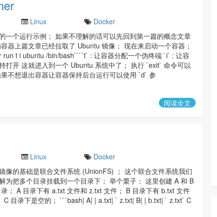
ner
Linux
Docker
的一个运行示例； 如果不理解的话可以先回到第一篇的概念文章
容器上篇文章已经拉取了 Ubuntu 镜像； 现在来启动一个容器；
er run t i ubuntu /bin/bash````t` : 让容器分配一个伪终端 `i` : 让容
开 这就进入到一个 Ubuntu 系统中了； 执行 `exit` 命令可以
如果不想退出容器让容器保持后台运行可以使用 `d` 参
阅读全文
Linux
Docker
像的基础是联合文件系统 (UnionFS) ； 这个联合文件系统我们
解为把多个目录挂载到一个目录下； 举个栗子； 这里创建 A 和 B
； A 目录下有 a.txt 文件和 z.txt 文件； B 目录下有 b.txt 文件
 目录下是空的； ```bash| A| | a.txt| ` z.txt| B| | b.txt| ` z.txt` C