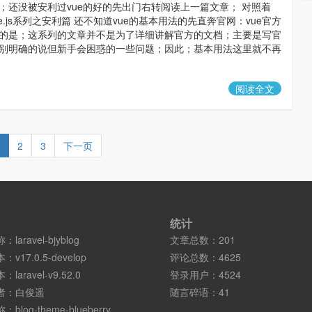
；还没被安利过vue的好的先出门右转阅读上一篇文章； 对照着
学vue.js系列之安利篇 还不知道vue的基本用法的先直奔官网：vue官方
的是；这系列的文章并不是为了详细讲解官方的文档；主要是写官
别明确的说但新手会困惑的一些问题；因此；基本用法这里就不再
阅读全文
2
3
下一页
统计
称：
laravel-bjyblog
文章总数：201
本：
v17.0.5-develop
评论总数：4625
本：
laravel-v9.52.0
登录用户：4524
者：
白俊遥
随言碎语：41
称：
blog-theme-blueberry