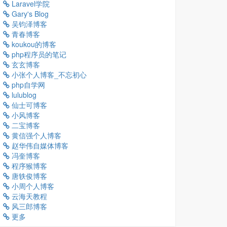
Laravel学院
Gary's Blog
吴钧泽博客
青春博客
koukou的博客
php程序员的笔记
玄玄博客
小张个人博客_不忘初心
php自学网
lulublog
仙士可博客
小风博客
二宝博客
黄信强个人博客
赵华伟自媒体博客
冯奎博客
程序猴博客
唐轶俊博客
小周个人博客
云海天教程
风三郎博客
更多