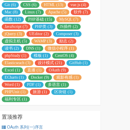
Git (6)
CSS (6)
HTML (13)
vue.js (4)
Mac (8)
Linux (7)
Apache (5)
软件 (7)
函数 (12)
PHP基础 (15)
MySQL (7)
JavaScript (7)
PHP类 (3)
JS插件 (2)
jQuery (3)
UEditor (2)
Composer (3)
虚拟主机 (5)
WAMP (3)
励志 (2)
读书 (2)
DNS (1)
微信小程序 (1)
phpStudy (1)
模板 (1)
CentOS (4)
Elasticseach (3)
设计模式 (21)
GitHub (1)
Excel (1)
直播 (1)
OAuth (9)
ECharts (1)
Docker (9)
观影有感 (1)
Word (1)
PDF (1)
多语言 (1)
PHPUnit (1)
旅游 (1)
区块链 (1)
福利专区 (1)
置顶推荐
OAuth 系列(一)序言