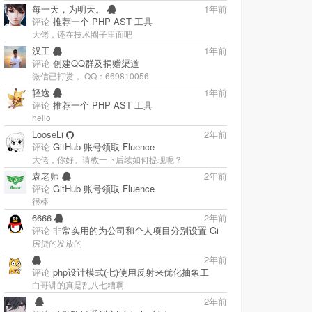
每一天，为明天。
1年前
评论
推荐一个 PHP AST 工具
大佬，还在技术圈子里面吧
汉工
1年前
评论
创建QQ群及捐赠渠道
微信已打赏， QQ：669810056
轻逸
1年前
评论
推荐一个 PHP AST 工具
hello
LooseLi
2年前
评论
GitHub 账号领取 Fluence
大佬，你好。请教一下后续如何提现呢？
袁老师
2年前
评论
GitHub 账号领取 Fluence
很棒
6666
2年前
评论
非常实用的为公司和个人项目分别设置 Gi
房贷的发放的
2年前
评论
php设计模式(七)使用反射来优化抽象工
白哥讲的真是乱八七糟啊
‭
2年前