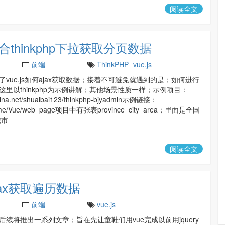
阅读全文
配合thinkphp下拉获取分页数据
前端
ThinkPHP
vue.js
vue.js如何ajax获取数据；接着不可避免就遇到的是；如何进行
这里以thinkphp为示例讲解；其他场景性质一样；示例项目：
schina.net/shuaibai123/thinkphp-bjyadmin示例链接：
Home/Vue/web_page项目中有张表province_city_area；里面是全国
城市
阅读全文
ajax获取遍历数据
前端
vue.js
后续将推出一系列文章；旨在先让童鞋们用vue完成以前用jquery