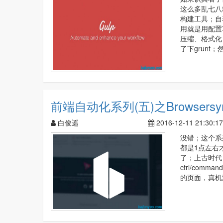
这么多乱七八
构建工具；自动
用就是用配置
压缩、格式化
了下grunt
前端自动化系列(五)之Browsers
白俊遥
2016-12-11 21:30:17
没错；这个系
都是1点左右
了；上古时代；
ctrl/com
的页面，真机