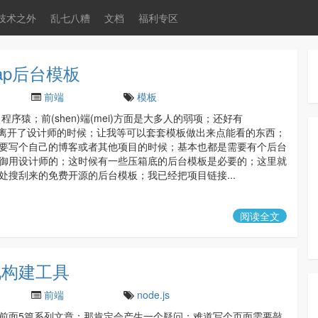
技术之外
乱七八糟
文档
福利专区
ap后台模板
前端
模板
p 程序猿；前(shen)端(mei)方面是大多人的弱项；还好有
ap ;在离开了设计师的时候；让我等可以套套模板做出来点能看的东西；
要写个自己的博客或者其他项目的时候；基本也都是需要有个后台
御用设计师的；这时候有一些压箱底的后台模板是必要的；这里就
处搜刮来的免费开源的后台模板；我已经把项目链接...
阅读全文
化构建工具
前端
node.js
前面5篇系列文章；那肯定会产生一个疑问；难道写个页面需要敲