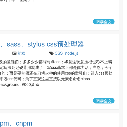
阅读全文
sass、stylus css预处理器
前端
CSS
node.js
开发的童鞋们；多多少少都能写点css；毕竟这玩意压根也称不上编
定写法死记硬背用就成了；写css基本上都是体力活；当然；今个
ss的；而是要带领还在刀耕火种的使用css的童鞋们；进入css预处
段css代码；为了直观这里直接以元素名命名class
ackground: #000;&nb
阅读全文
pm、cnpm