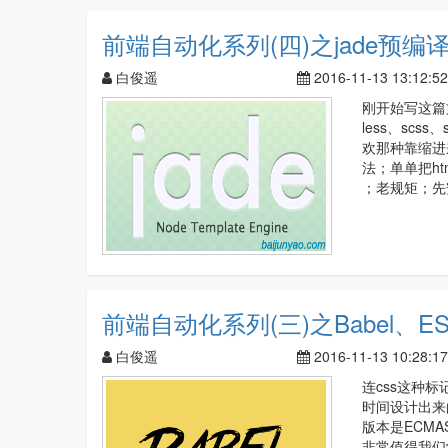
前端自动化系列(四)之jade预编译h
白俊遥
2016-11-13 13:12:52
刚开始写这篇
less、scs
欢那种靠缩进
法；单单把h
；老规矩；先安装；
前端自动化系列(三)之Babel、ES6
白俊遥
2016-11-13 10:28:17
连css这种
时间设计出来的
版本是ECMA
非常值得我们