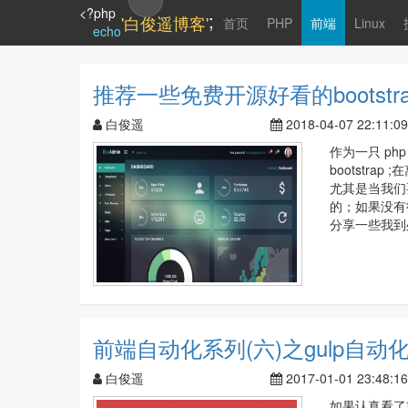
<?php
;
'白俊遥博客'
首页
PHP
前端
Linux
echo
推荐一些免费开源好看的bootstr
白俊遥
2018-04-07 22:11:09
作为一只 ph
bootstr
尤其是当我们
的；如果没有
分享一些我到
前端自动化系列(六)之gulp自动
白俊遥
2017-01-01 23:48:16
如果认真看了