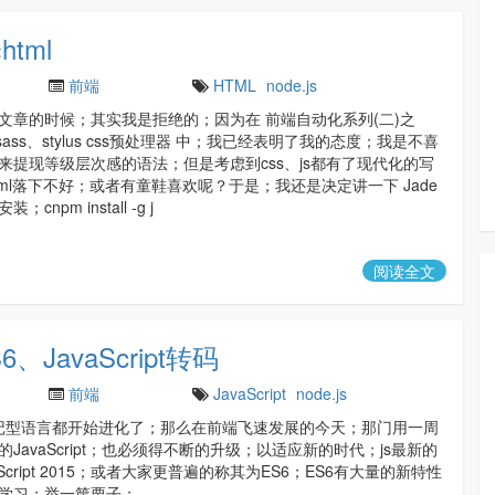
tml
前端
HTML
node.js
文章的时候；其实我是拒绝的；因为在 前端自动化系列(二)之
s、sass、stylus css预处理器 中；我已经表明了我的态度；我是不喜
来提现等级层次感的语法；但是考虑到css、js都有了现代化的写
tml落下不好；或者有童鞋喜欢呢？于是；我还是决定讲一下 Jade
cnpm install -g j
阅读全文
、JavaScript转码
前端
JavaScript
node.js
标记型语言都开始进化了；那么在前端飞速发展的今天；那门用一周
JavaScript；也必须得不断的升级；以适应新的时代；js最新的
Script 2015；或者大家更普遍的称其为ES6；ES6有大量的新特性
学习；举一筐栗子；