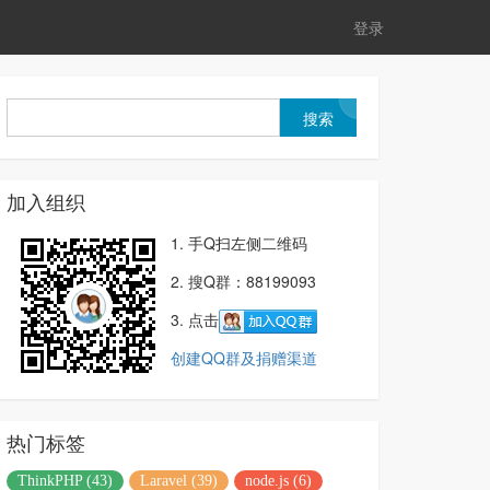
登录
加入组织
1. 手Q扫左侧二维码
2. 搜Q群：88199093
3. 点击
创建QQ群及捐赠渠道
热门标签
ThinkPHP (43)
Laravel (39)
node.js (6)