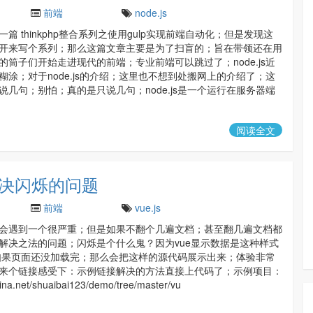
前端
node.js
篇 thinkphp整合系列之使用gulp实现前端自动化；但是发现这
开来写个系列；那么这篇文章主要是为了扫盲的；旨在带领还在用
的筒子们开始走进现代的前端；专业前端可以跳过了；node.js近
糊涂；对于node.js的介绍；这里也不想到处搬网上的介绍了；这
说几句；别怕；真的是只说几句；node.js是一个运行在服务器端
阅读全文
之解决闪烁的问题
前端
vue.js
会遇到一个很严重；但是如果不翻个几遍文档；甚至翻几遍文档都
解决之法的问题；闪烁是个什么鬼？因为vue显示数据是这种样式
e }}如果页面还没加载完；那么会把这样的源代码展示出来；体验非常
来个链接感受下：示例链接解决的方法直接上代码了；示例项目：
china.net/shuaibai123/demo/tree/master/vu