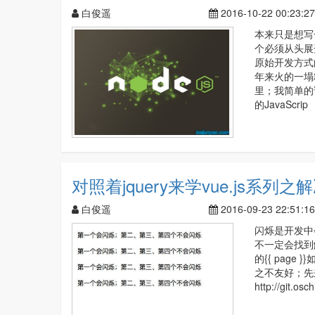
白俊遥
2016-10-22 00:23:27
本来只是想写一
个必须从头展
原始开发方式
年来火的一塌
里；我简单的
的JavaScrip
对照着jquery来学vue.js系列
白俊遥
2016-09-23 22:51:16
闪烁是开发中
不一定会找到
的{{ pag
之不友好；先
http://git.os