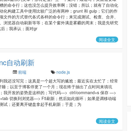
糟的命令行；这也没怎么提升效率啊；没错；所以；就有了自动化
化构建工具中使用比较广泛的有两种；grunt 和 gulp；它们的作
项文件的方式替代各式各样的命令行；来完成测试、检查、合并、
、浏览器自动刷新等等；在某个窗外满是雾霾的周末；我是先研究
；然后；我承认；面对gr
阅读全文
ync自动刷新
前端
node.js
列我还没写完；这真是一个超大写的尴尬；最近实在太忙了；经常
才睡；以至于博客停更了一个月；现在终于抽出了点时间来填坑
我开发的姿势是这样的；写代码—> ctrl/command+s 保存 —>
mand+tab 切换到浏览器—> F5刷新；然后如此循环；如果是调移动端
测试；还要离开键盘拿起手机刷新；于是；为
阅读全文