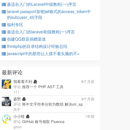
最适合入门的Laravel中级教程(一)序言
laravel passport加密jwt格式的access_token中
的sub(user_id)字段
福利专区
最适合入门的laravel初级教程(一)序言
创建QQ群及捐赠渠道
thinkphp的目录结构设计经验总结
javascript中的那些让人摸不着头脑的不=
最新评论
我看看不到
8个月前
评论
推荐一个 PHP AST 工具
111
森野
9个月前
评论
将中文字符串分割为数组 解决str_sp
高手
小小怪
1年前
评论
GitHub 账号领取 Fluence
good