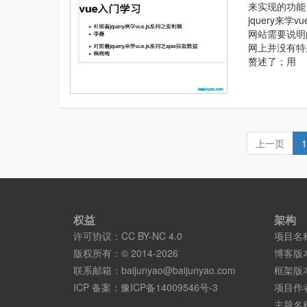
来实现的功能
jquery来
网站需要说明
网上并没有特
赘述了；用
上一页
1
权益
架构
许可协议：
CC BY-NC 4.0
项目名
版权所有：© 2014-2026
博客版
联系邮箱：
baijunyao@baijunyao.com
框架版
ICP 备案：
豫ICP备14009546号-3
项目作
主题名