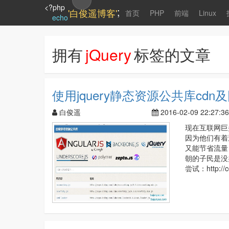
<?php
;
'白俊遥博客'
首页
PHP
前端
Linux
echo
拥有
jQuery
标签的文章
使用jquery静态资源公共库cdn
白俊遥
2016-02-09 22:27:36
现在互联网巨
因为他们有着
又能节省流量
朝的子民是没
尝试：http://c