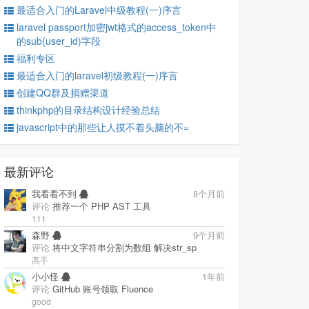
最适合入门的Laravel中级教程(一)序言
laravel passport加密jwt格式的access_token中
的sub(user_id)字段
福利专区
最适合入门的laravel初级教程(一)序言
创建QQ群及捐赠渠道
thinkphp的目录结构设计经验总结
javascript中的那些让人摸不着头脑的不=
最新评论
我看看不到
8个月前
评论
推荐一个 PHP AST 工具
111
森野
9个月前
评论
将中文字符串分割为数组 解决str_sp
高手
小小怪
1年前
评论
GitHub 账号领取 Fluence
good