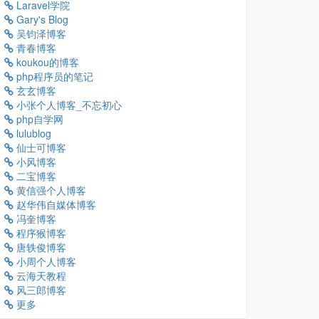
Laravel学院
Gary's Blog
吴钧泽博客
青春博客
koukou的博客
php程序员的笔记
玄玄博客
小张个人博客_不忘初心
php自学网
lulublog
仙士可博客
小风博客
二宝博客
黄信强个人博客
赵华伟自媒体博客
冯奎博客
程序猴博客
唐轶俊博客
小周个人博客
云海天教程
风三郎博客
更多