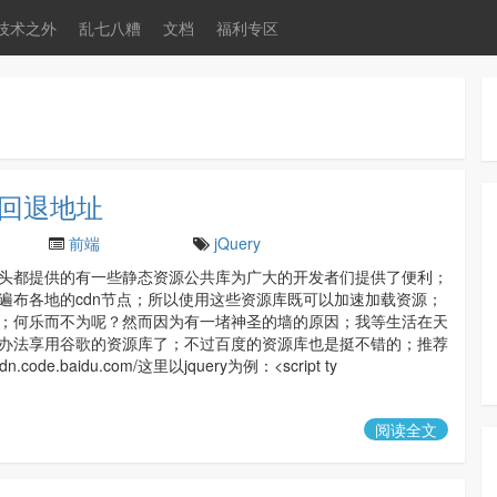
技术之外
乱七八糟
文档
福利专区
及回退地址
前端
jQuery
头都提供的有一些静态资源公共库为广大的开发者们提供了便利；
遍布各地的cdn节点；所以使用这些资源库既可以加速加载资源；
；何乐而不为呢？然而因为有一堵神圣的墙的原因；我等生活在天
办法享用谷歌的资源库了；不过百度的资源库也是挺不错的；推荐
dn.code.baidu.com/这里以jquery为例：<script ty
阅读全文