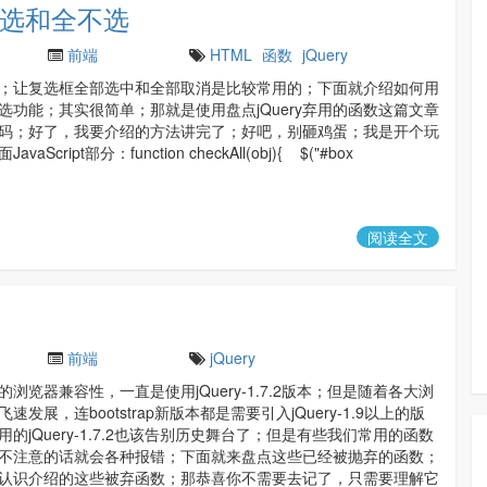
 全选和全不选
前端
HTML
函数
jQuery
；让复选框全部选中和全部取消是比较常用的；下面就介绍如何用
选功能；其实很简单；那就是使用盘点jQuery弃用的函数这篇文章
码；好了，我要介绍的方法讲完了；好吧，别砸鸡蛋；我是开个玩
aScript部分：function checkAll(obj){ $("#box
阅读全文
前端
jQuery
浏览器兼容性，一直是使用jQuery-1.7.2版本；但是随着各大浏
速发展，连bootstrap新版本都是需要引入jQuery-1.9以上的版
的jQuery-1.7.2也该告别历史舞台了；但是有些我们常用的函数
不注意的话就会各种报错；下面就来盘点这些已经被抛弃的函数；
认识介绍的这些被弃函数；那恭喜你不需要去记了，只需要理解它