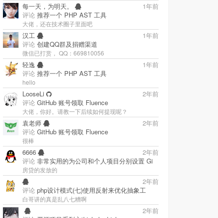
每一天，为明天。
1年前
评论
推荐一个 PHP AST 工具
大佬，还在技术圈子里面吧
汉工
1年前
评论
创建QQ群及捐赠渠道
微信已打赏， QQ：669810056
轻逸
1年前
评论
推荐一个 PHP AST 工具
hello
LooseLi
2年前
评论
GitHub 账号领取 Fluence
大佬，你好。请教一下后续如何提现呢？
袁老师
2年前
评论
GitHub 账号领取 Fluence
很棒
6666
2年前
评论
非常实用的为公司和个人项目分别设置 Gi
房贷的发放的
2年前
评论
php设计模式(七)使用反射来优化抽象工
白哥讲的真是乱八七糟啊
‭
2年前