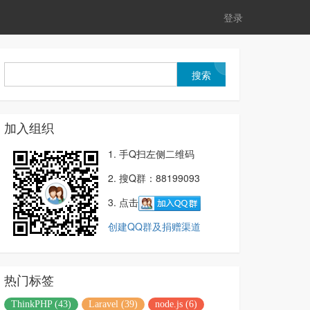
登录
加入组织
1. 手Q扫左侧二维码
2. 搜Q群：88199093
3. 点击
创建QQ群及捐赠渠道
热门标签
ThinkPHP (43)
Laravel (39)
node.js (6)