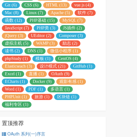
Git (6)
CSS (6)
HTML (13)
vue.js (4)
Mac (8)
Linux (7)
Apache (5)
软件 (7)
函数 (12)
PHP基础 (15)
MySQL (7)
JavaScript (7)
PHP类 (3)
JS插件 (2)
jQuery (3)
UEditor (2)
Composer (3)
虚拟主机 (5)
WAMP (3)
励志 (2)
读书 (2)
DNS (1)
微信小程序 (1)
phpStudy (1)
模板 (1)
CentOS (4)
Elasticseach (3)
设计模式 (21)
GitHub (1)
Excel (1)
直播 (1)
OAuth (9)
ECharts (1)
Docker (9)
观影有感 (1)
Word (1)
PDF (1)
多语言 (1)
PHPUnit (1)
旅游 (1)
区块链 (1)
福利专区 (1)
置顶推荐
OAuth 系列(一)序言