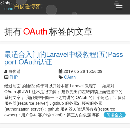
<?php
;
'白俊遥博客'
T
echo
o
g
g
拥有
OAuth
标签的文章
l
e
n
a
最适合入门的Laravel中级教程(五)Pass
v
port OAuth认证
i
g
白俊遥
2019-05-26 15:56:09
a
PHP
OAuth
t
i
经过前面 的铺垫; 终于可以开始本篇 Laravel 教程了； 如果对
o
OAuth 和 JWT 还不是很了解； 建议先出门左转阅读上面链接中的
n
系列文章； 我们先来回顾一下之前讲的 OAtuh 的四个角色；1. 资源
服务器(resource server)：github 服务器2. 授权服务器
(authorization server)：github 服务器3. 资源所有者(resource
owner)：用户你4. 客户端(client)：第三方白俊遥博客
阅读全文