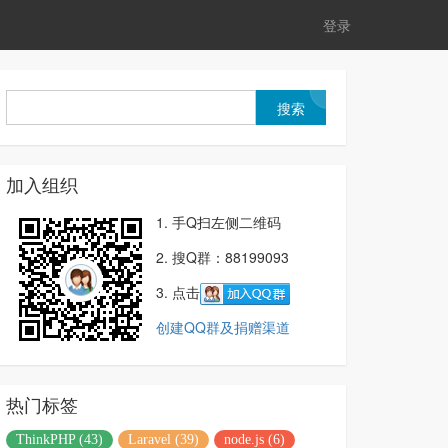
登录
加入组织
1. 手Q扫左侧二维码
2. 搜Q群：88199093
3. 点击
创建QQ群及捐赠渠道
热门标签
ThinkPHP (43)
Laravel (39)
node.js (6)