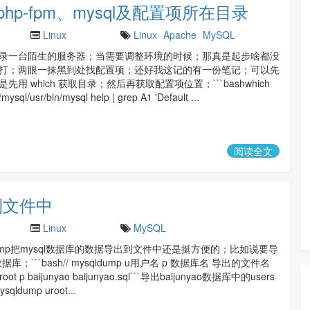
p、php-fpm、mysql及配置项所在目录
Linux
Linux
Apache
MySQL
录一台陌生的服务器；当需要调整环境的时候；那真是起步啥都没
打；两眼一抹黑到处找配置项；还好我这记的有一份笔记；可以先
先用 which 获取目录；然后再获取配置项位置；```bashwhich
mysql/usr/bin/mysql help | grep A1 'Default ...
阅读全文
到文件中
Linux
MySQL
dump把mysql数据库的数据导出到文件中还是挺方便的；比如说要导
o数据库；```bash// mysqldump u用户名 p 数据库名 导出的文件名
root p baijunyao baijunyao.sql```导出baijunyao数据库中的users
sqldump uroot...