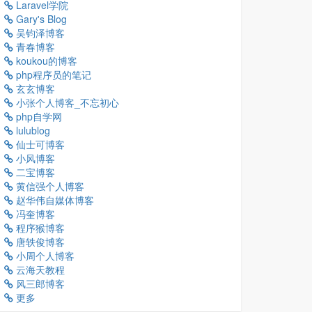
Laravel学院
Gary's Blog
吴钧泽博客
青春博客
koukou的博客
php程序员的笔记
玄玄博客
小张个人博客_不忘初心
php自学网
lulublog
仙士可博客
小风博客
二宝博客
黄信强个人博客
赵华伟自媒体博客
冯奎博客
程序猴博客
唐轶俊博客
小周个人博客
云海天教程
风三郎博客
更多