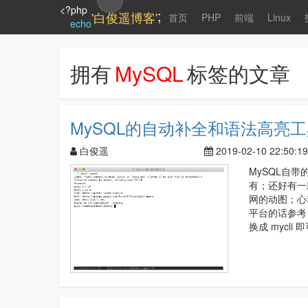
<?php
;
'白俊遥博客'
首页
PHP
前端
Linux
echo
拥有
MySQL
标签的文章
MySQL的自动补全和语法高亮工具
白俊遥
2019-02-10 22:50:19
MySQL自
有；还好有一
网的动图；心动的
平台的话参考
换成 mycli 