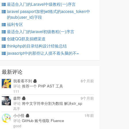
最适合入门的Laravel中级教程(一)序言
laravel passport加密jwt格式的access_token中
的sub(user_id)字段
福利专区
最适合入门的laravel初级教程(一)序言
创建QQ群及捐赠渠道
thinkphp的目录结构设计经验总结
javascript中的那些让人摸不着头脑的不=
最新评论
我看看不到
8个月前
评论
推荐一个 PHP AST 工具
111
森野
9个月前
评论
将中文字符串分割为数组 解决str_sp
高手
小小怪
1年前
评论
GitHub 账号领取 Fluence
good