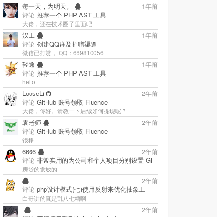
每一天，为明天。
1年前
评论
推荐一个 PHP AST 工具
大佬，还在技术圈子里面吧
汉工
1年前
评论
创建QQ群及捐赠渠道
微信已打赏， QQ：669810056
轻逸
1年前
评论
推荐一个 PHP AST 工具
hello
LooseLi
2年前
评论
GitHub 账号领取 Fluence
大佬，你好。请教一下后续如何提现呢？
袁老师
2年前
评论
GitHub 账号领取 Fluence
很棒
6666
2年前
评论
非常实用的为公司和个人项目分别设置 Gi
房贷的发放的
2年前
评论
php设计模式(七)使用反射来优化抽象工
白哥讲的真是乱八七糟啊
‭
2年前