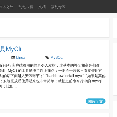
技术之外
乱七八糟
文档
福利专区
MyCli
Linux
MySQL
带的命令行客户端难用的简直令人发指；连基本的补全和高亮都没
款叫 MyCli 的工具解决了以上痛点；一图胜千言这里直接借用官
话下面进入安装环节；```bashbrew install mycli```如果是其他
；安装完成后使用起来也非常简单；就把之前命令行中的 mysql
即可；比如...
阅读全文