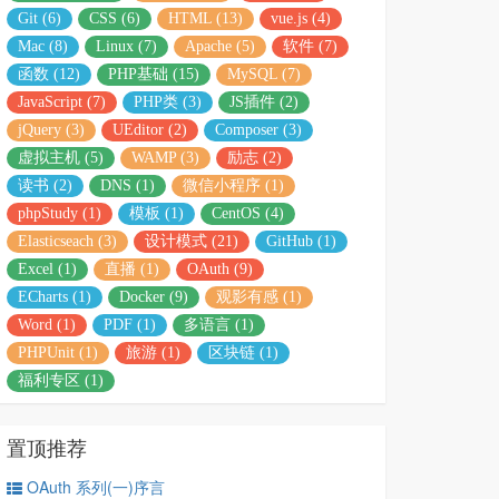
Git (6)
CSS (6)
HTML (13)
vue.js (4)
Mac (8)
Linux (7)
Apache (5)
软件 (7)
函数 (12)
PHP基础 (15)
MySQL (7)
JavaScript (7)
PHP类 (3)
JS插件 (2)
jQuery (3)
UEditor (2)
Composer (3)
虚拟主机 (5)
WAMP (3)
励志 (2)
读书 (2)
DNS (1)
微信小程序 (1)
phpStudy (1)
模板 (1)
CentOS (4)
Elasticseach (3)
设计模式 (21)
GitHub (1)
Excel (1)
直播 (1)
OAuth (9)
ECharts (1)
Docker (9)
观影有感 (1)
Word (1)
PDF (1)
多语言 (1)
PHPUnit (1)
旅游 (1)
区块链 (1)
福利专区 (1)
置顶推荐
OAuth 系列(一)序言