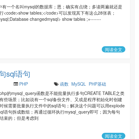
据库中有一个名叫mysql的数据库；恩；确实有点绕；多读两遍就还是
code>show tables;</code>可以发现其下有这么28张表；
ysql;Database changedmysql> show tables ;+-------
阅读全文
句sql语句
PHP
函数
MySQL
PHP基础
p的mysql_query函数是不能批量执行多句CREATE TABLE之类
有些场景；比如说有一个sql备份文件、又或是程序初始化时创建
候需要批量执行文件中的sql语句；解决这个问题可以用explode
把sql语句拆成数组；再通过循环执行mysql_query即可；因为每句
;'号结束的；但是考虑到
阅读全文