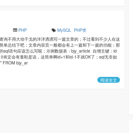
PHP
MySQL
PHP类
查询不用大动干戈的洋洋洒洒写一篇文章的；不过看到不少人在这
简单总结下吧；文章内容页一般都会有上一篇和下一篇的功能；那
sql语句应该怎么写呢；示例数据表：bjy_article 自增主键：id
10肯定会有童鞋是说，这简单啊id+1和id-1不就OK了；sql无非如
 FROM bjy_ar
阅读全文