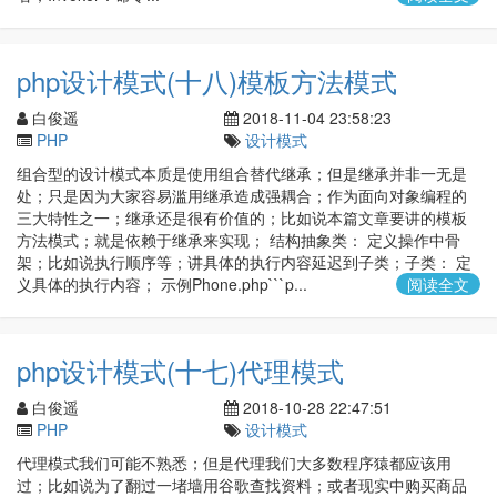
php设计模式(十八)模板方法模式
白俊遥
2018-11-04 23:58:23
PHP
设计模式
组合型的设计模式本质是使用组合替代继承；但是继承并非一无是
处；只是因为大家容易滥用继承造成强耦合；作为面向对象编程的
三大特性之一；继承还是很有价值的；比如说本篇文章要讲的模板
方法模式；就是依赖于继承来实现； 结构抽象类： 定义操作中骨
架；比如说执行顺序等；讲具体的执行内容延迟到子类；子类： 定
义具体的执行内容； 示例Phone.php```p...
阅读全文
php设计模式(十七)代理模式
白俊遥
2018-10-28 22:47:51
PHP
设计模式
代理模式我们可能不熟悉；但是代理我们大多数程序猿都应该用
过；比如说为了翻过一堵墙用谷歌查找资料；或者现实中购买商品