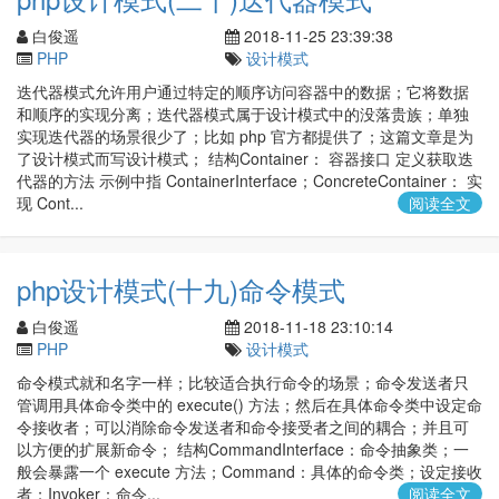
白俊遥
2018-11-25 23:39:38
PHP
设计模式
迭代器模式允许用户通过特定的顺序访问容器中的数据；它将数据
和顺序的实现分离；迭代器模式属于设计模式中的没落贵族；单独
实现迭代器的场景很少了；比如 php 官方都提供了；这篇文章是为
了设计模式而写设计模式； 结构Container： 容器接口 定义获取迭
代器的方法 示例中指 ContainerInterface；ConcreteContainer： 实
现 Cont...
阅读全文
php设计模式(十九)命令模式
白俊遥
2018-11-18 23:10:14
PHP
设计模式
命令模式就和名字一样；比较适合执行命令的场景；命令发送者只
管调用具体命令类中的 execute() 方法；然后在具体命令类中设定命
令接收者；可以消除命令发送者和命令接受者之间的耦合；并且可
以方便的扩展新命令； 结构CommandInterface：命令抽象类；一
般会暴露一个 execute 方法；Command：具体的命令类；设定接收
者；Invoker：命令...
阅读全文