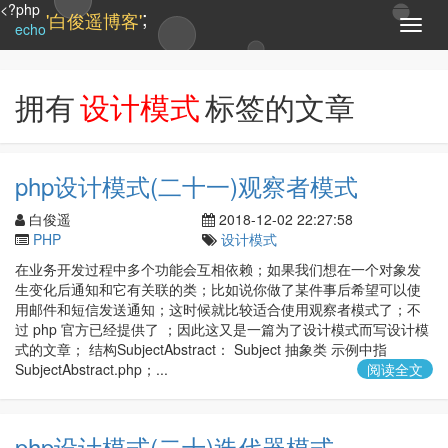
<?php
;
'白俊遥博客'
T
echo
o
g
g
拥有
设计模式
标签的文章
l
e
n
a
php设计模式(二十一)观察者模式
v
i
白俊遥
2018-12-02 22:27:58
g
PHP
设计模式
a
t
在业务开发过程中多个功能会互相依赖；如果我们想在一个对象发
i
生变化后通知和它有关联的类；比如说你做了某件事后希望可以使
o
用邮件和短信发送通知；这时候就比较适合使用观察者模式了；不
n
过 php 官方已经提供了 ；因此这又是一篇为了设计模式而写设计模
式的文章； 结构SubjectAbstract： Subject 抽象类 示例中指
SubjectAbstract.php；...
阅读全文
php设计模式(二十)迭代器模式