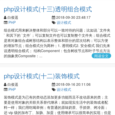
php设计模式(十三)透明组合模式
白俊遥
2018-09-30 23:48:17
PHP
设计模式
组合模式用来解决整体和部分可以一致对待的问题；比如说 `文件夹
` 和其下的 `文件`；可以复制文件也可以复制整个文件夹；组合模式
是将对象组合成树形结构以表示整体和部分的层次结构；可以方便
的增加节点；组合模式分为两种；1. 透明模式2. 安全模式 我们先来
说透明组合模式； 结构Component：包含树枝节点和叶子节点方法
的抽象类Composite：...
阅读全文
php设计模式(十二)装饰模式
白俊遥
2018-09-16 20:11:06
PHP
设计模式
装饰模式是为已有的类动态添加更多功能而且不改动原来的类；主
要是使用对象的关联关系替代继承；就如现实生活中的装饰或者配
料一样；我们用吃喝举例；有普通的原味奶茶、手抓饼、烤冷面；
还 vip 级的加布丁、加肠、加蛋；使用继承可以很简单的实现；但是