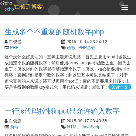
<?php
;
'白俊遥博客'
T
echo
o
g
g
生成多个不重复的随机数字php
l
e
白俊遥
2015-10-14 23:24:12
n
PHP
函数
PHP基础
a
这个没什么好废话的；直奔主题来说思路；首先是要用rand()函数生
v
成指定个数的随机数字；然后使用array_unique()函数去重；因为去
i
重了；所以得到的数字就不够指定个数了；所以；核心是要用while
g
循环；直到得到指定个数的数字；到这里基本可以是结束了；对于
a
追求完美的人来说；还可以再用个sort()；目的不是要用来排序；主
t
要是将得到的数组key格式化；用代码来说话；就如下；/**
阅读全文
i
o
n
一行js代码控制input只允许输入数字
白俊遥
2015-09-17 23:40:58
前端
HTML
JavaScript
好多时候我们是希望能设置input只能输入数字；比如说商城选择商