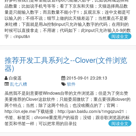
品数量；比如说手机号等等；看了下京东和天猫；天猫选择商品数
量是只能输入数字；而且数量不能小于1；反观京东；连中文都是可
以输入的；不得不说；细节上做的比天猫差远了；当然重点不是要
来吐槽；下面就是用Js控制input只允许输入数字的代码；在用到的
时候可以直接拿走；不用谢；代码如下：此input只允许输入0-9的数
字：<input&n
阅读全文
推荐开发工具系列之--Clover(文件浏览
器)
白俊遥
2015-09-01 23:28:13
乱七八糟
软件
虽然我不是刻意要喷Windows自带的文件浏览器；但是为了突出赞
美要推荐的Clover这款软件；只能委屈微软了；重点要强调clover的
两个特点；当然；除了这两个特点；也没啥圈点的了；官网：
http://cn.ejie.me/下载链接：http://pan.baidu.com/s/1mgqzuv21：
书签、标签页；chrome重度用户的福音；没错；跟谷歌浏览器的标
签页和书签一样；可以把常用的目录拉
阅读全文