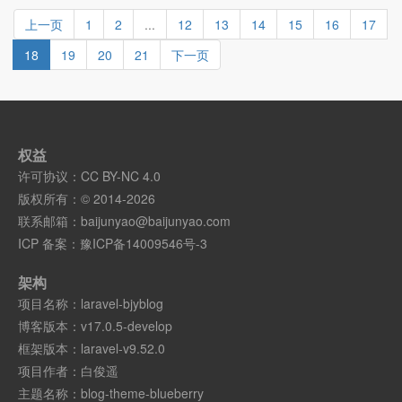
上一页
1
2
...
12
13
14
15
16
17
18
19
20
21
下一页
权益
许可协议：
CC BY-NC 4.0
版权所有：© 2014-2026
联系邮箱：
baijunyao@baijunyao.com
ICP 备案：
豫ICP备14009546号-3
架构
项目名称：
laravel-bjyblog
博客版本：
v17.0.5-develop
框架版本：
laravel-v9.52.0
项目作者：
白俊遥
主题名称：
blog-theme-blueberry