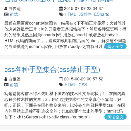
白俊遥
2015-07-09 22:34:37
前端
HTML
JS插件
ECharts
最近在用百度echart创建图表；结果在ie下不能正常显示；火狐等其
他浏览器显示正常；ie的开发者工具报错如下：然后各种查资料；得
到的结果竟然是因为echarts.js引用放在head中或者放在body中
HTML代码的前面了，，造成加载时阻塞后面的html。解决这个问题
的办法就是将echarts.js的引用放在</body>之前就可以了；
阅读全文
css各种手型集合(css禁止手型)
白俊遥
2015-06-29 00:57:52
前端
HTML
CSS
写这篇博客前不得不先吐槽下国内的技术性文章现状；1：在国内真
心缺少技术性的文章；2：用百度搜技术性的文章真心不靠谱；好
吧；正题；下面是在国外搜刮来的；比较齐全的鼠标手型css；在国
内的网站上是搜不到这么全的；比如说哪个禁止的手型；html代码
如下：<h1>Cursors</h1><div class="cursors">
阅读全文