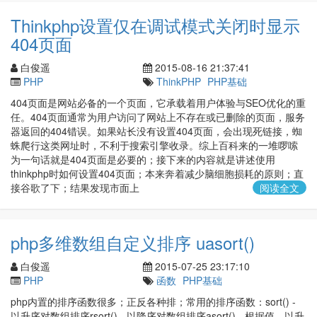
Thinkphp设置仅在调试模式关闭时显示
404页面
白俊遥
2015-08-16 21:37:41
PHP
ThinkPHP
PHP基础
404页面是网站必备的一个页面，它承载着用户体验与SEO优化的重
任。404页面通常为用户访问了网站上不存在或已删除的页面，服务
器返回的404错误。如果站长没有设置404页面，会出现死链接，蜘
蛛爬行这类网址时，不利于搜索引擎收录。综上百科来的一堆啰嗦
为一句话就是404页面是必要的；接下来的内容就是讲述使用
thinkphp时如何设置404页面；本来奔着减少脑细胞损耗的原则；直
接谷歌了下；结果发现市面上
阅读全文
php多维数组自定义排序 uasort()
白俊遥
2015-07-25 23:17:10
PHP
函数
PHP基础
php内置的排序函数很多；正反各种排；常用的排序函数：sort() -
以升序对数组排序rsort() - 以降序对数组排序asort() - 根据值，以升