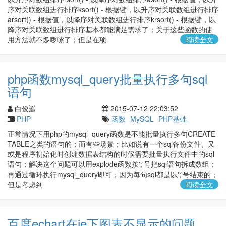
序对关联数组进行排序ksort() - 根据键，以升序对关联数组进行排序
arsort() - 根据值，以降序对关联数组进行排序krsort() - 根据键，以
降序对关联数组进行排序基本都能满足需求了；关于这些函数的使
用方法就不多啰嗦了；但是在项
阅读全文
php函数mysql_query批量执行多句sql
语句
白俊遥
2015-07-12 22:03:52
PHP
函数
MySQL
PHP基础
正常情况下用php的mysql_query函数是不能批量执行多句CREATE
TABLE之类的语句的；而有些场景；比如说有一个sql备份文件、又
或是程序初始化时创建数据表结构的时候需要批量执行文件中的sql
语句；解决这个问题可以用explode函数按';'号把sql语句拆成数组；
再通过循环执行mysql_query即可；因为每句sql都是以';'号结束的；
但是考虑到
阅读全文
百度echart在ie下图表不显示的问题