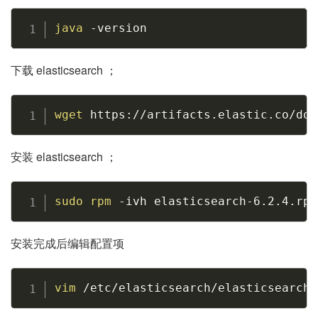
Copy
java
-version
下载 elasticsearch ；
Copy
wget
 https://artifacts.elastic.co/dow
安装 elasticsearch ；
Copy
sudo
rpm
-ivh
 elasticsearch-6.2.4.rpm
安装完成后编辑配置项
Copy
vim
 /etc/elasticsearch/elasticsearch.