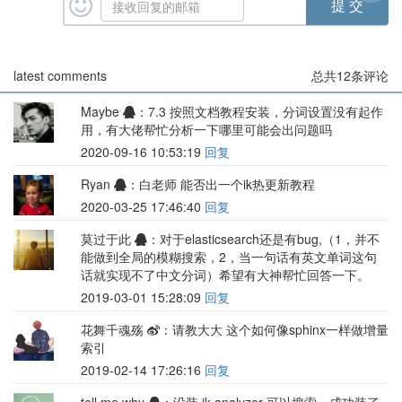
latest comments
总共
12
条评论
Maybe
：7.3 按照文档教程安装，分词设置没有起作
用，有大佬帮忙分析一下哪里可能会出问题吗
2020-09-16 10:53:19
回复
Ryan
：白老师 能否出一个ik热更新教程
2020-03-25 17:46:40
回复
莫过于此
：对于elasticsearch还是有bug,（1，并不
能做到全局的模糊搜索，2，当一句话有英文单词这句
话就实现不了中文分词）希望有大神帮忙回答一下。
2019-03-01 15:28:09
回复
花舞千魂殇
：请教大大 这个如何像sphinx一样做增量
索引
2019-02-14 17:26:16
回复
tell me why
：没装 ik-analyzer 可以搜索，成功装了