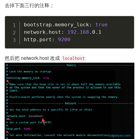
去掉下面三行的注释；
Copy
bootstrap.memory_lock: 
true
network.host: 
192.168
.0.1

http.port: 
9200
然后把 network.host 改成
localhost