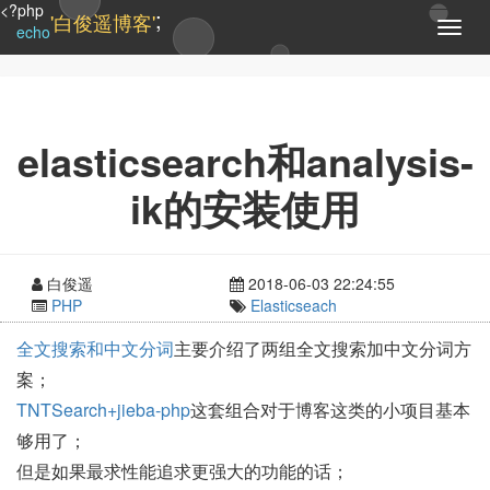
<?php
;
'白俊遥博客'
T
echo
o
g
g
l
e
elasticsearch和analysis-
n
a
ik的安装使用
v
i
g
a
白俊遥
2018-06-03 22:24:55
t
PHP
Elasticseach
i
o
全文搜索和中文分词
主要介绍了两组全文搜索加中文分词方
n
案；
TNTSearch+jieba-php
这套组合对于博客这类的小项目基本
够用了；
但是如果最求性能追求更强大的功能的话；