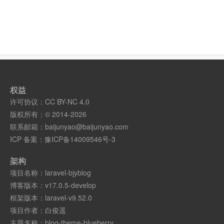
权益
许可协议：
CC BY-NC 4.0
版权所有：© 2014-2026
联系邮箱：
baijunyao@baijunyao.com
ICP 备案：
豫ICP备14009546号-3
架构
项目名称：
laravel-bjyblog
博客版本：
v17.0.5-develop
框架版本：
laravel-v9.52.0
项目作者：
白俊遥
主题名称：
blog-theme-blueberry