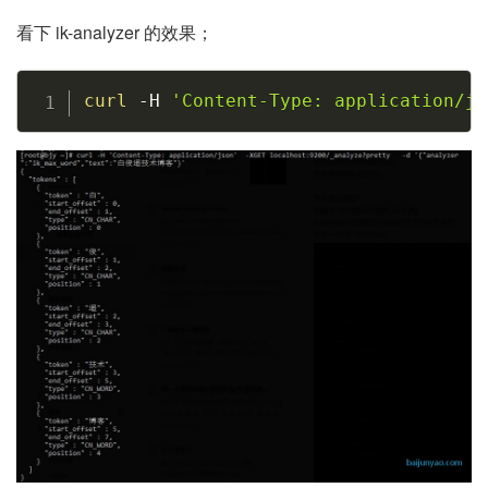
看下 ik-analyzer 的效果；
Copy
curl
-H
'Content-Type: application/js