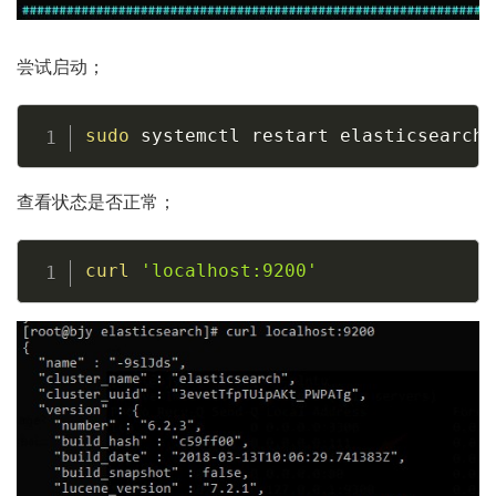
尝试启动；
Copy
sudo
 systemctl restart elasticsearch
查看状态是否正常；
Copy
curl
'localhost:9200'