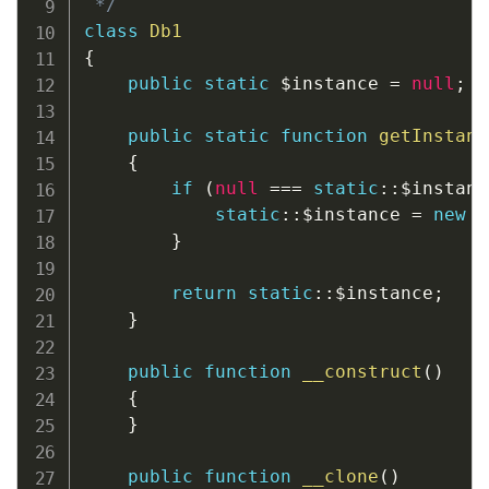
 */
class
Db1
{
public
static
$instance
=
null
;
public
static
function
getInstanc
{
if
(
null
===
static
::
$instanc
static
::
$instance
=
new
s
}
return
static
::
$instance
;
}
public
function
__construct
(
)
{
}
public
function
__clone
(
)