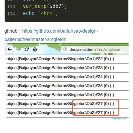
var_dump
(
$db7
)
;
echo
'<hr>'
;
github：
https://github.com/baijunyao/design-
patterns/tree/master/singleton