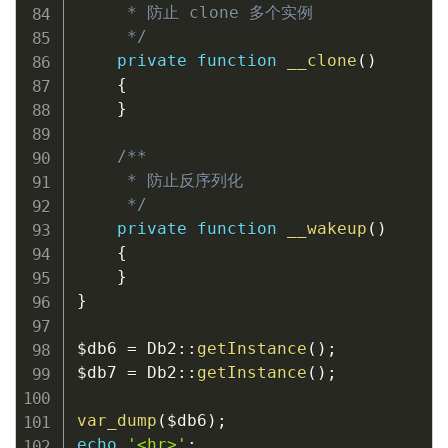
     * 防止 clone 多个实例

     */
private
function
__clone
(
)
{
}
/**

     * 防止反序列化

     */
private
function
__wakeup
(
)
{
}
}
$db6
=
Db2
::
getInstance
(
)
;
$db7
=
Db2
::
getInstance
(
)
;
var_dump
(
$db6
)
;
echo
'<hr>'
;