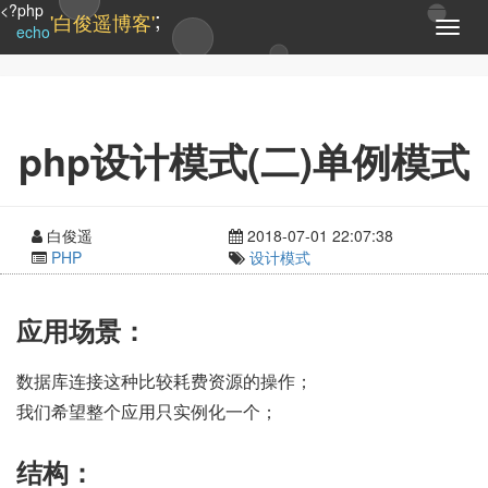
<?php
;
'白俊遥博客'
T
echo
o
g
g
l
e
php设计模式(二)单例模式
n
a
v
i
白俊遥
2018-07-01 22:07:38
g
PHP
设计模式
a
t
i
应用场景：
o
n
数据库连接这种比较耗费资源的操作；
我们希望整个应用只实例化一个；
结构：