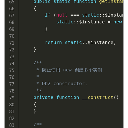
public
static
function
getInstanc
{
if
(
null
===
static
::
$instanc
static
::
$instance
=
new
s
}
return
static
::
$instance
;
}
/**

     * 防止使用 new 创建多个实例

     *

     * Db2 constructor.

     */
private
function
__construct
(
)
{
}
/**
