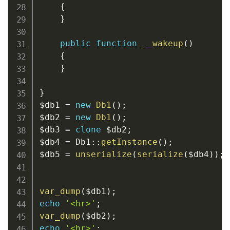
{
}
public
function
__wakeup
(
)
{
}
}
$db1
=
new
Db1
(
)
;
$db2
=
new
Db1
(
)
;
$db3
=
clone
$db2
;
$db4
=
Db1
::
getInstance
(
)
;
$db5
=
unserialize
(
serialize
(
$db4
)
)
;
var_dump
(
$db1
)
;
echo
'<hr>'
;
var_dump
(
$db2
)
;
echo
'<hr>'
;