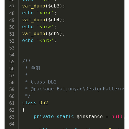
var_dump
(
$db3
)
;
echo
'<hr>'
;
var_dump
(
$db4
)
;
echo
'<hr>'
;
var_dump
(
$db5
)
;
echo
'<hr>'
;
/**

 * 单例

 *

 * Class Db2

 * @package Baijunyao\DesignPatterns\
 */
class
Db2
{
private
static
$instance
=
null
;