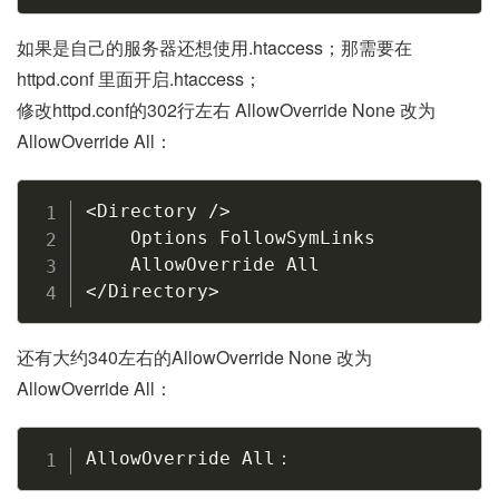
如果是自己的服务器还想使用.htaccess；那需要在
httpd.conf 里面开启.htaccess；
修改httpd.conf的302行左右 AllowOverride None 改为
AllowOverride All：
Copy
<
Directory /
>
    Options FollowSymLinks

<
/Directory
>
还有大约340左右的AllowOverride None 改为
AllowOverride All：
Copy
AllowOverride All：