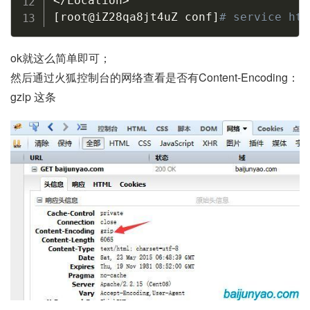
<
/Location
>
[
root@iZ28qa8jt4uZ conf
]
# service ht
ok就这么简单即可；
然后通过火狐控制台的网络查看是否有Content-Encoding：
gzip 这条