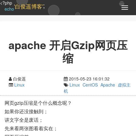
<?php
;
'白俊遥博客'
T
echo
o
g
g
l
e
apache 开启Gzip网页压
n
a
缩
v
i
g
a
白俊遥
2015-05-23 16:01:32
t
Linux
Linux
CentOS
Apache
虚拟主
i
机
o
n
网页gzip压缩是个什么概念呢？
如果你还没接触到；
讲文字全是废话；
先来看两张图看着实在；