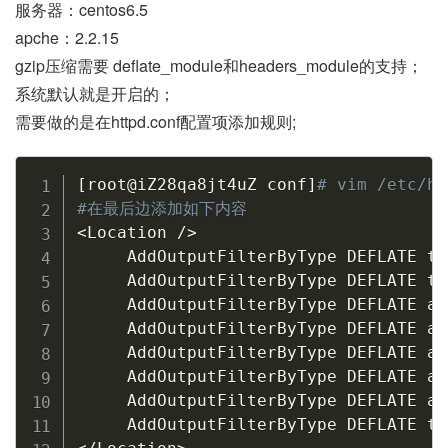
服务器：centos6.5
apche：2.2.15
gzip压缩需要 deflate_module和headers_module的支持；
系统默认就是开启的；
需要做的是在httpd.conf配置项添加规则;
Copy
[
root@iZ28qa8jt4uZ conf
]
# vim /etc/h
#在最后边添加如下内容
<
Location /
>
     AddOutputFilterByType DEFLATE te
     AddOutputFilterByType DEFLATE te
     AddOutputFilterByType DEFLATE ap
     AddOutputFilterByType DEFLATE ap
     AddOutputFilterByType DEFLATE ap
     AddOutputFilterByType DEFLATE ap
     AddOutputFilterByType DEFLATE ap