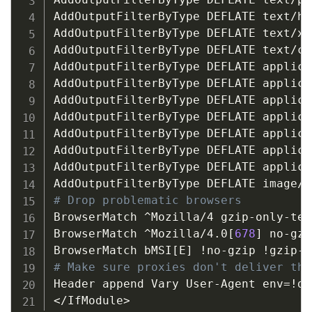
AddOutputFilterByType DEFLATE text/htm
AddOutputFilterByType DEFLATE text/xml
AddOutputFilterByType DEFLATE text/css
AddOutputFilterByType DEFLATE applica
AddOutputFilterByType DEFLATE applica
AddOutputFilterByType DEFLATE applica
AddOutputFilterByType DEFLATE applica
AddOutputFilterByType DEFLATE applica
AddOutputFilterByType DEFLATE applica
AddOutputFilterByType DEFLATE applica
# Drop problematic browsers
BrowserMatch ^Mozilla/4 gzip-only-tex
BrowserMatch ^Mozilla/4.0
[
678
]
 no-gzip
BrowserMatch bMSI
[
E
]
!
no-gzip 
!
# Make sure proxies don't deliver the
Header append Vary User-Agent 
env
=
!
<
/IfModule
>