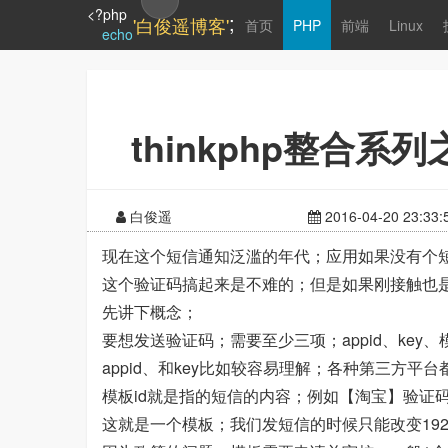
<?php
;
'白俊遥博客'
首页
PHP
前端
Linux
echo
thinkphp整合
白俊遥
2016-04-20 23:33:
现在这个短信通知泛滥的年代；应用如果没有个
这个验证码搞起来是不难的；但是如果刚接触也
先讲下概念；
要想发送验证码；需要至少三项；appid、key、模
appid、和key比如较容易理解；各种第三方平
模板id就是指的短信的内容；例如【淘宝】验证码是
这就是一个模板；我们发短信的时候只能改变192