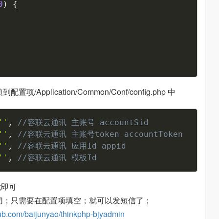
0
)
{
项/Application/Common/Conf/config.php 中
Copy
''
,
//容联云通讯 主账号 accountSid
''
,
//容联云通讯 主账号token accountToken
''
,
//容联云通讯 应用Id appid
''
,
//容联云通讯 模板Id
);即可
切；只需要在配置项填空；就可以发短信了；
thub.com/baijunyao/thinkphp-bjyadmin