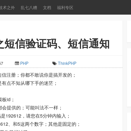
技术之外
乱七八糟
文档
福利专区
系列之短信验证码、短信通知
57
PHP
ThinkPHP
短信注册；你都不敢说你是搞开发的；
是有点不知从哪下手的迷茫；
板id；
台都会提供的；可能叫法不一样；
192612，请您在5分钟内输入；
612、和5这两个数字；其他是固定的；