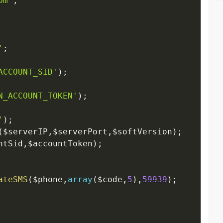
om'
;
'
;
ACCOUNT_SID'
)
;
N_ACCOUNT_TOKEN'
)
;
'
)
;
(
$serverIP
,
$serverPort
,
$softVersion
)
;
ntSid
,
$accountToken
)
;
ateSMS
(
$phone
,
array
(
$code
,
5
)
,
59939
)
;