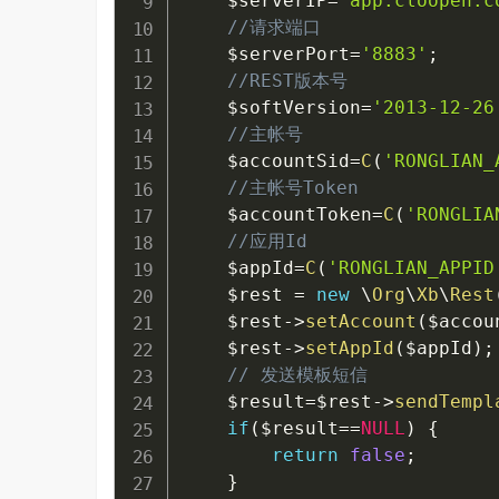
$serverIP
=
'app.cloopen.c
//请求端口
$serverPort
=
'8883'
;
//REST版本号
$softVersion
=
'2013-12-26
//主帐号
$accountSid
=
C
(
'RONGLIAN_
//主帐号Token
$accountToken
=
C
(
'RONGLIA
//应用Id
$appId
=
C
(
'RONGLIAN_APPID
$rest
=
new
\
Org
\
Xb
\
Rest
$rest
->
setAccount
(
$accou
$rest
->
setAppId
(
$appId
)
;
// 发送模板短信
$result
=
$rest
->
sendTempl
if
(
$result
==
NULL
)
{
return
false
;
}