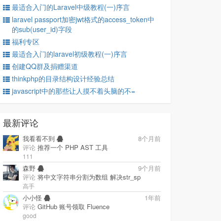
最适合入门的Laravel中级教程(一)序言
laravel passport加密jwt格式的access_token中
的sub(user_id)字段
福利专区
最适合入门的laravel初级教程(一)序言
创建QQ群及捐赠渠道
thinkphp的目录结构设计经验总结
javascript中的那些让人摸不着头脑的不=
最新评论
我看看不到
8个月前
评论
推荐一个 PHP AST 工具
111
森野
9个月前
评论
将中文字符串分割为数组 解决str_sp
高手
小小怪
1年前
评论
GitHub 账号领取 Fluence
good