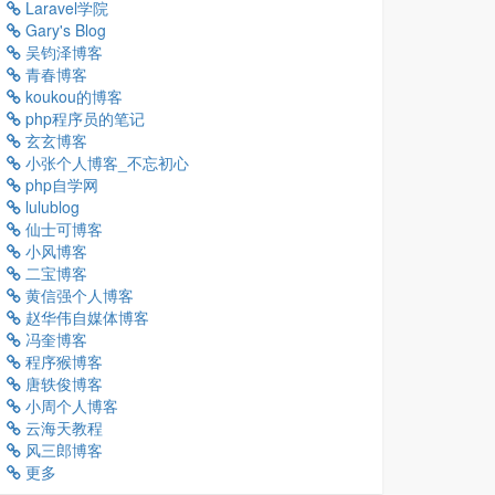
Laravel学院
Gary's Blog
吴钧泽博客
青春博客
koukou的博客
php程序员的笔记
玄玄博客
小张个人博客_不忘初心
php自学网
lulublog
仙士可博客
小风博客
二宝博客
黄信强个人博客
赵华伟自媒体博客
冯奎博客
程序猴博客
唐轶俊博客
小周个人博客
云海天教程
风三郎博客
更多