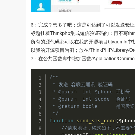
6：完成？想多了吧；这是刚达到了可以发送验证
标题挂着Thinkphp集成短信验证码的；再不写th
所有的源代码都可以在我的开源项目bjyadmin中
以我的开源项目为例；放在/ThinkPHP/Library/Org/Xb
7：在公共函数库中增加函数/Application/Common/Co
/**

 * 发送 容联云通讯 验证码

 * @param  int $phone 手机号

 * @param  int $code  验证码

 * @return boole      是否发送
 */
function
send_sms_code
(
$phon
//请求地址，格式如下，不需要写ht