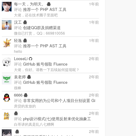
每一天，为明天。
1年前
评论
推荐一个 PHP AST 工具
大佬，还在技术圈子里面吧
汉工
1年前
评论
创建QQ群及捐赠渠道
微信已打赏， QQ：669810056
轻逸
1年前
评论
推荐一个 PHP AST 工具
hello
LooseLi
2年前
评论
GitHub 账号领取 Fluence
大佬，你好。请教一下后续如何提现呢？
袁老师
2年前
评论
GitHub 账号领取 Fluence
很棒
6666
2年前
评论
非常实用的为公司和个人项目分别设置 Gi
房贷的发放的
2年前
评论
php设计模式(七)使用反射来优化抽象工
白哥讲的真是乱八七糟啊
‭
2年前