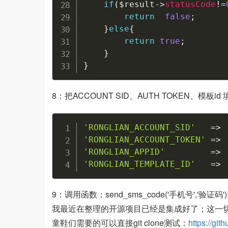
if
(
$result
->
statusCode
!=
return
false
;
}
else
{
return
true
;
}
}
8：把ACCOUNT SID、AUTH TOKEN、模板id 填到配置
'RONGLIAN_ACCOUNT_SID'
=>
'RONGLIAN_ACCOUNT_TOKEN'
=>
'RONGLIAN_APPID'
=>
'RONGLIAN_TEMPLATE_ID'
=>
9：调用函数：send_sms_code('手机号','验证码'
我最近在整理的开源项目已经是集成好了；这一
童鞋们需要的可以直接git clone测试：
https://gi