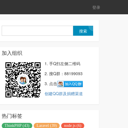
登录
加入组织
1. 手Q扫左侧二维码
2. 搜Q群：88199093
3. 点击
创建QQ群及捐赠渠道
热门标签
ThinkPHP (43)
Laravel (39)
node.js (6)