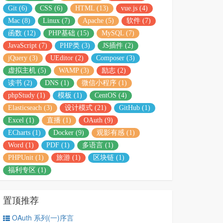
Git (6)
CSS (6)
HTML (13)
vue.js (4)
Mac (8)
Linux (7)
Apache (5)
软件 (7)
函数 (12)
PHP基础 (15)
MySQL (7)
JavaScript (7)
PHP类 (3)
JS插件 (2)
jQuery (3)
UEditor (2)
Composer (3)
虚拟主机 (5)
WAMP (3)
励志 (2)
读书 (2)
DNS (1)
微信小程序 (1)
phpStudy (1)
模板 (1)
CentOS (4)
Elasticseach (3)
设计模式 (21)
GitHub (1)
Excel (1)
直播 (1)
OAuth (9)
ECharts (1)
Docker (9)
观影有感 (1)
Word (1)
PDF (1)
多语言 (1)
PHPUnit (1)
旅游 (1)
区块链 (1)
福利专区 (1)
置顶推荐
OAuth 系列(一)序言