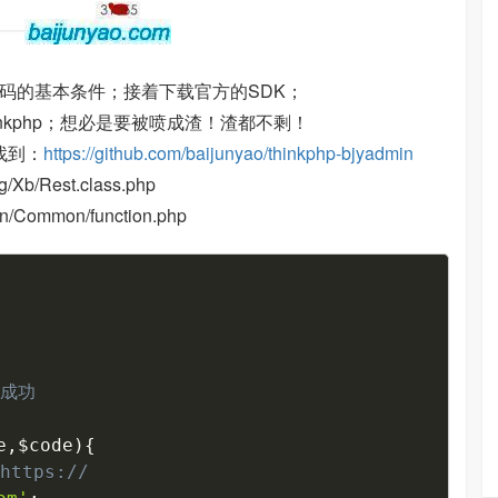
码的基本条件；接着下载官方的SDK；
inkphp；想必是要被喷成渣！渣都不剩！
找到：
https://github.com/baijunyao/thinkphp-bjyadmin
/Rest.class.php
mmon/function.php
Copy
成功

e
,
$code
)
{
tps://