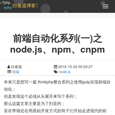
<?php
;
'白俊遥博客'
T
echo
o
g
g
l
e
前端自动化系列(一)之
n
a
node.js、npm、cnpm
v
i
g
a
白俊遥
2016-10-22 00:23:27
t
前端
node.js
i
o
本来只是想写一篇 thinkphp整合系列之使用gulp实现前端自
n
动化；
但是发现这个必须从头展开来写个系列；
那么这篇文章主要是为了扫盲的；
旨在带领还在用原始开发方式的筒子们开始走进现代的前