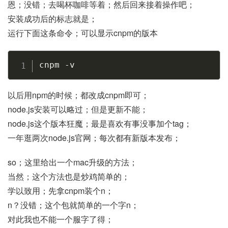
恩；没错；去喝杯咖啡等着；然后回来接着操作吧；
安装成功后的标志就是；
运行下面这条命令；可以显示cnpm的版本
Copy
cnpm 
-v
以后用npm的时候；都改成cnpm即可；
node.js安装可以略过；但是更新不能；
node.js这个版本狂魔；最是喜欢有事没事加个tag；
一年逛两次node.js官网；每次都有新版本发布；
so；这里给出一个mac升级的方法；
当然；这个方法也是炒鸡简单的；
学以致用；先拿cnpm装个n；
n？没错；这个包就简单的一个字n；
对此我也不能一个服字了得；