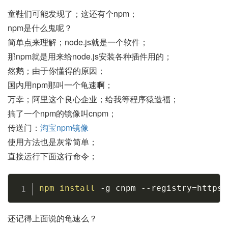
童鞋们可能发现了；这还有个npm；
npm是什么鬼呢？
简单点来理解；node.js就是一个软件；
那npm就是用来给node.js安装各种插件用的；
然鹅；由于你懂得的原因；
国内用npm那叫一个龟速啊；
万幸；阿里这个良心企业；给我等程序猿造福；
搞了一个npm的镜像叫cnpm；
传送门：
淘宝npm镜像
使用方法也是灰常简单；
直接运行下面这行命令；
Copy
npm
install
-g
 cnpm 
--registry
=
https:
还记得上面说的龟速么？