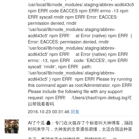
/usr/local/lib/node_modules/.staging/abbrev-acd643c5
npm ERR! code EACCES npm ERR! errno -13 npm
ERR! syscall rmdir npm ERR! Error: EACCES:
permission denied, rmdir
'/usr/local/lib/node_modules/.staging/abbrev-
acd643c5' npm ERR! at Error (native) npm ERR! {
Error: EACCES: permission denied, rmdir
'/usr/local/lib/node_modules/.staging/abbrev-
acd643c5' npm ERR! at Error (native) npm ERR!
errno: -13, npm ERR! code: 'EACCES', npm ERR!
syscall: 'rmdir', npm ERR! path:
'/usr/local/lib/node_modules/.staging/abbrev-
acd643c5' } npm ERR! npm ERR! Please try running
this command again as root/Administrator. npm ERR!
Please include the following file with any support
request: npm ERR! /Users/zhaof/npm-debug.log可
以帮我看看吗
2016-10-23 00:31:46
回复
AI了个瓜
：专门在火狐存了个标签叫大神博客，隔段
时间来学习，大神发的文章通俗易懂，太适合我这种菜
鸟了，希望俊遥大神继续更，我继续学习