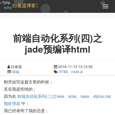
<?php
;
'白俊遥博客'
T
echo
o
g
g
l
e
前端自动化系列(四)之
n
a
jade预编译html
v
i
g
a
白俊遥
2016-11-13 13:12:52
t
前端
HTML
node.js
i
o
刚开始写这篇文章的时候；
n
其实我是拒绝的；
因为在
前端自动化系列(二)之less、scss、sass、stylus css
预处理器
中；
我已经表明了我的态度；