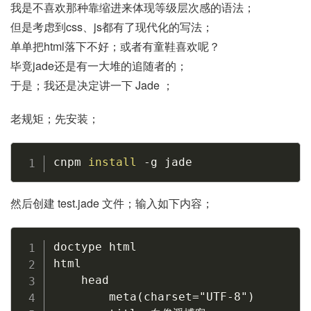
我是不喜欢那种靠缩进来体现等级层次感的语法；
但是考虑到css、js都有了现代化的写法；
单单把html落下不好；或者有童鞋喜欢呢？
毕竟jade还是有一大堆的追随者的；
于是；我还是决定讲一下 Jade ；
老规矩；先安装；
Copy
cnpm 
install
-g
 jade
然后创建 test.jade 文件；输入如下内容；
Copy
doctype html

html

    head

        meta(charset="UTF-8")
