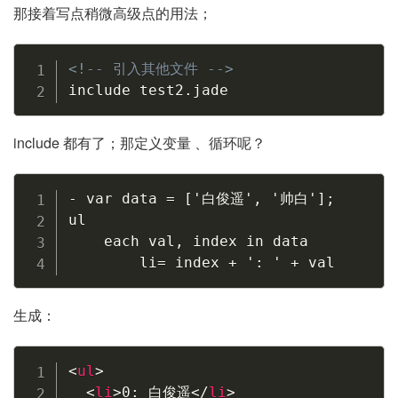
那接着写点稍微高级点的用法；
Copy
<!-- 引入其他文件 -->
include test2.jade
include 都有了；那定义变量 、循环呢？
Copy
- var data = ['白俊遥', '帅白'];

ul

    each val, index in data

        li= index + ': ' + val
生成：
Copy
<
ul
>
<
li
>
0: 白俊遥
</
li
>