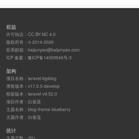
权益
许可协议：
CC BY-NC 4.0
版权所有：© 2014-2026
联系邮箱：
baijunyao@baijunyao.com
ICP 备案：
豫ICP备14009546号-3
架构
项目名称：
laravel-bjyblog
博客版本：
v17.0.5-develop
框架版本：
laravel-v9.52.0
项目作者：
白俊遥
主题名称：
blog-theme-blueberry
主题作者：
白俊遥
统计
文章总数：201