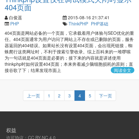
404页面
白俊遥
2015-08-16 21:37:41
PHP
ThinkPHP
PHP基础
404页面是网站必备的一个页面，它承载着用户体验与SEO优化的重
任。404页面通常为用户访问了网站上不存在或已删除的页面，服务
器返回的404错误。如果站长没有设置404页面，会出现死链接，蜘
蛛爬行这类网址时，不利于搜索引擎收录。综上百科来的一堆啰嗦
为一句话就是404页面是必要的；接下来的内容就是讲述使用
thinkphp时如何设置404页面；本来奔着减少脑细胞损耗的原则；直
接谷歌了下；结果发现市面上
阅读全文
上一页
1
2
3
4
5
下一页
权益
许可协议：
CC BY-NC 4.0