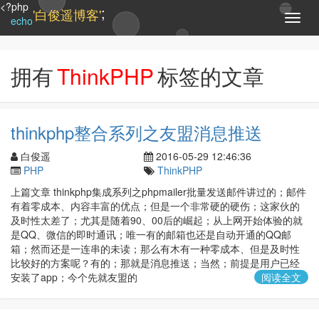
<?php
;
'白俊遥博客'
T
echo
o
g
g
拥有
ThinkPHP
标签的文章
l
e
n
a
thinkphp整合系列之友盟消息推送
v
i
白俊遥
2016-05-29 12:46:36
g
PHP
ThinkPHP
a
t
上篇文章 thinkphp集成系列之phpmailer批量发送邮件讲过的；邮件
i
有着零成本、内容丰富的优点；但是一个非常硬的硬伤；这家伙的
o
及时性太差了；尤其是随着90、00后的崛起；从上网开始体验的就
n
是QQ、微信的即时通讯；唯一有的邮箱也还是自动开通的QQ邮
箱；然而还是一连串的未读；那么有木有一种零成本、但是及时性
比较好的方案呢？有的；那就是消息推送；当然；前提是用户已经
安装了app；今个先就友盟的
阅读全文