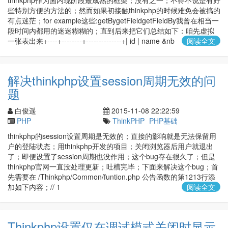
thinkphp作为国内现阶段最成熟的框架；没有之一；不得不说是有好
些特别方便的方法的；然而如果初接触thinkphp的时候难免会被搞的
有点迷茫；for example这些:getBygetFieldgetFieldBy我曾在相当一
段时间内都用的迷迷糊糊的；直到后来把它们总结如下：咱先虚拟
一张表出来+----+--------+--------------+| id | name &nb
阅读全文
解决thinkphp设置session周期无效的问
题
白俊遥
2015-11-08 22:22:59
PHP
ThinkPHP
PHP基础
thinkphp的session设置周期是无效的；直接的影响就是无法保留用
户的登陆状态；用thinkphp开发的项目；关闭浏览器后用户就退出
了；即便设置了session周期也没作用；这个bug存在很久了；但是
thinkphp官网一直没处理更新；吐槽完毕；下面来解决这个bug；首
先需要在 /Thinkphp/Common/funtion.php 公告函数的第1213行添
加如下内容；// 1
阅读全文
Thinkphp设置仅在调试模式关闭时显示